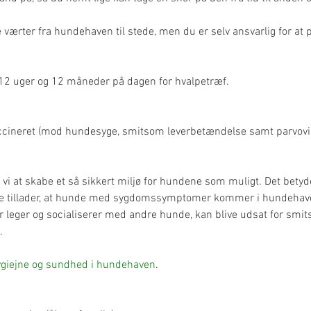
re værter fra hundehaven til stede, men du er selv ansvarlig for at 
12 uger og 12 måneder på dagen for hvalpetræf.
ccineret (mod hundesyge, smitsom leverbetændelse samt parvoviru
i at skabe et så sikkert miljø for hundene som muligt. Det betyder 
ke tillader, at hunde med sygdomssymptomer kommer i hundehaven
 der leger og socialiserer med andre hunde, kan blive udsat for 
.
giejne og sundhed i hundehaven
.