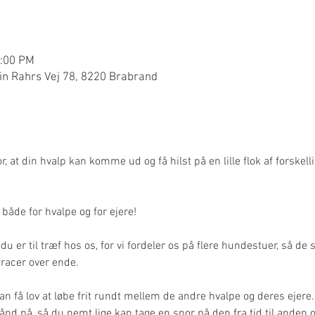
1:00 PM
n Rahrs Vej 78, 8220 Brabrand
, at din hvalp kan komme ud og få hilst på en lille flok af forskell
t både for hvalpe og for ejere!
du er til træf hos os, for vi fordeler os på flere hundestuer, så de 
racer over ende.
an få lov at løbe frit rundt mellem de andre hvalpe og deres ejere.
bånd på, så du nemt lige kan tage en snor på den fra tid til anden