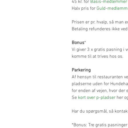
45 kr. for 
Basis-medlemmer
Halv pris for 
Guld-medlemm
Prisen er pr. hvalp, så man e
Betaling refunderes ikke ved
Bonus
*
Vi giver 3 x gratis pasning i 
komme til at trives hos os.
Parkering
Af hensyn til restauranten 
pladserne uden for Hundehave
for enden af vejen, hvor der 
Se 
kort over p-pladser
 her o
Har du spørgsmål, så kontak
*Bonus: Tre gratis pasninger