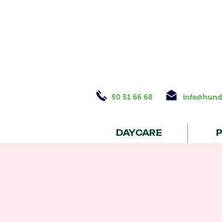
50 51 66 68
info@hund
DAYCARE
P