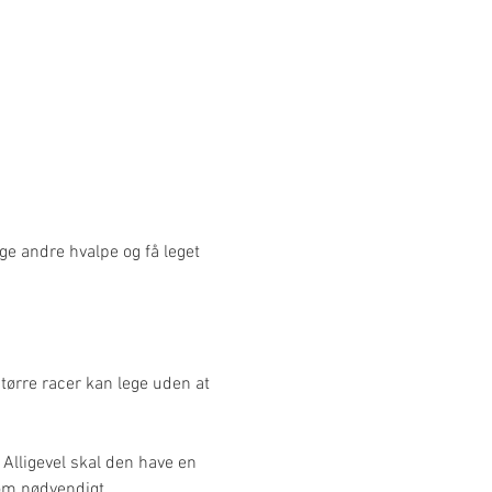
ige andre hvalpe og få leget 
større racer kan lege uden at 
 Alligevel skal den have en 
 om nødvendigt.