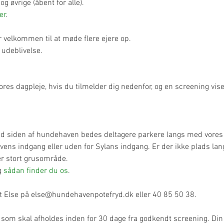
 og øvrige (åbent for alle).
er
.
r velkommen til at møde flere ejere op.
 udeblivelse.
vores dagpleje, hvis du tilmelder dig nedenfor, og en screening vise
ved siden af hundehaven bedes deltagere parkere langs med vores 
ns indgang eller uden for Sylans indgang. Er der ikke plads lang
er stort grusområde.
g 
sådan finder du os
.
t Else på else@hundehavenpotefryd.dk eller 40 85 50 38.
 som skal afholdes inden for 30 dage fra godkendt screening. Din