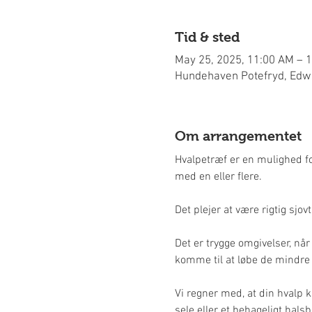
Tid & sted
May 25, 2025, 11:00 AM – 
Hundehaven Potefryd, Edwi
Om arrangementet
Hvalpetræf er en mulighed for
med en eller flere.
Det plejer at være rigtig sjov
Det er trygge omgivelser, når 
komme til at løbe de mindre 
Vi regner med, at din hvalp k
sele eller et behageligt hals