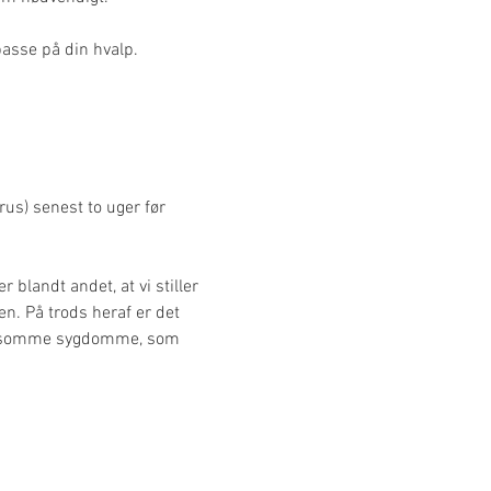
passe på din hvalp.
s) senest to uger før 
blandt andet, at vi stiller 
. På trods heraf er det 
smitsomme sygdomme, som 