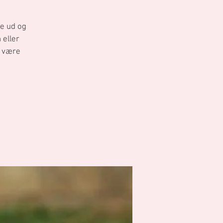
me ud og
 eller
l være