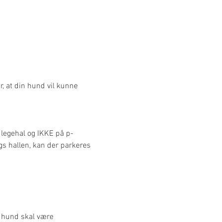
r, at din hund vil kunne 
legehal og IKKE på p-
s hallen, kan der parkeres 
 hund skal være 