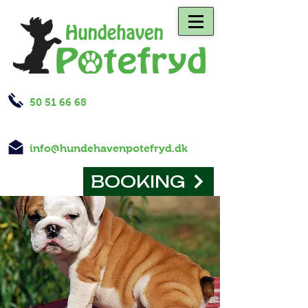
50 51 66 68
info@hundehavenpotefryd.dk
BOOKING