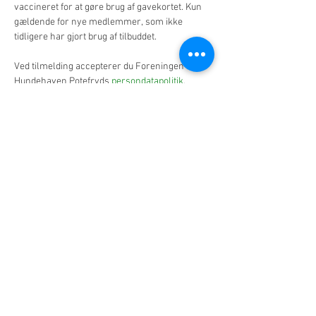
vaccineret for at gøre brug af gavekortet. Kun 
gældende for nye medlemmer, som ikke 
tidligere har gjort brug af tilbuddet.
​Ved tilmelding accepterer du Foreningen 
Hundehaven Potefryds 
persondatapolitik
.
Billetter
Sale ended
Ticket type
Standard
More info
Price
DKK 45.00
+DKK 1.13 ticket service fee