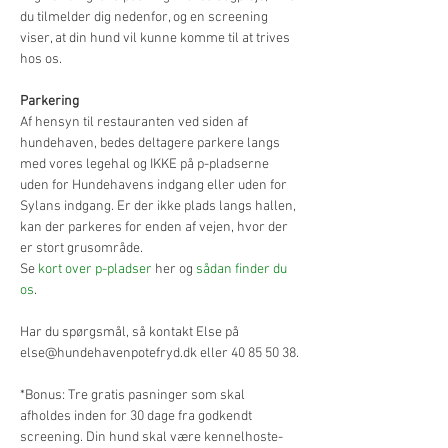
du tilmelder dig nedenfor, og en screening 
viser, at din hund vil kunne komme til at trives 
hos os.
Parkering
Af hensyn til restauranten ved siden af 
hundehaven, bedes deltagere parkere langs 
med vores legehal og IKKE på p-pladserne 
uden for Hundehavens indgang eller uden for 
Sylans indgang. Er der ikke plads langs hallen, 
kan der parkeres for enden af vejen, hvor der 
er stort grusområde.
Se 
kort over p-pladser
 her og 
sådan finder du 
os
.
Har du spørgsmål, så kontakt Else på 
else@hundehavenpotefryd.dk eller 40 85 50 38.
*Bonus: Tre gratis pasninger som skal 
afholdes inden for 30 dage fra godkendt 
screening. Din hund skal være kennelhoste-