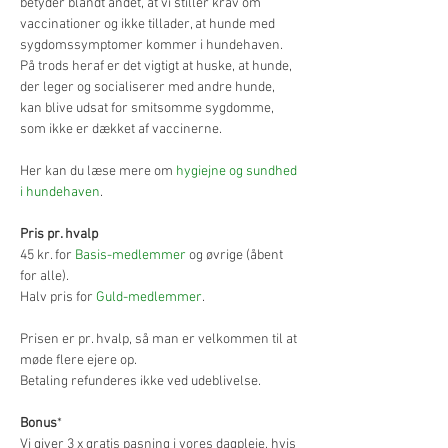
betyder blandt andet, at vi stiller krav om 
vaccinationer og ikke tillader, at hunde med 
sygdomssymptomer kommer i hundehaven. 
På trods heraf er det vigtigt at huske, at hunde, 
der leger og socialiserer med andre hunde, 
kan blive udsat for smitsomme sygdomme, 
som ikke er dækket af vaccinerne.
Her kan du læse mere om 
hygiejne og sundhed 
i hundehaven
.
Pris pr. hvalp
45 kr. for 
Basis-medlemmer
 og øvrige (åbent 
for alle).
Halv pris for 
Guld-medlemmer
.
Prisen er pr. hvalp, så man er velkommen til at 
møde flere ejere op.
Betaling refunderes ikke ved udeblivelse.
Bonus
*
Vi giver 3 x gratis pasning i vores dagpleje, hvis 