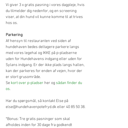
Vi giver 3 x gratis pasning i vores dagpleje, hvis 
du tilmelder dig nedenfor, og en screening 
viser, at din hund vil kunne komme til at trives 
hos os.
Parkering
Af hensyn til restauranten ved siden af 
hundehaven bedes deltagere parkere langs 
med vores legehal og IKKE på p-pladserne 
uden for Hundehavens indgang eller uden for 
Sylans indgang. Er der ikke plads langs hallen, 
kan der parkeres for enden af vejen, hvor der 
er stort grusområde.
Se 
kort over p-pladser
 her og 
sådan finder du 
os
.
Har du spørgsmål, så kontakt Else på 
else@hundehavenpotefryd.dk eller 40 85 50 38.
*Bonus: Tre gratis pasninger som skal 
afholdes inden for 30 dage fra godkendt 