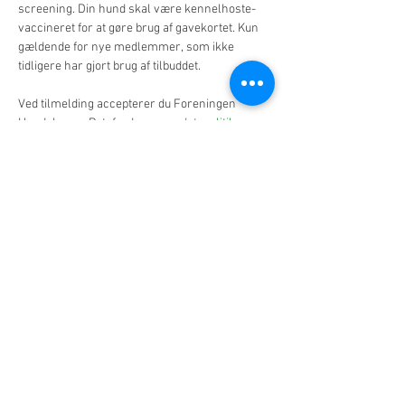
screening. Din hund skal være kennelhoste-
vaccineret for at gøre brug af gavekortet. Kun 
gældende for nye medlemmer, som ikke 
tidligere har gjort brug af tilbuddet.
​Ved tilmelding accepterer du Foreningen 
Hundehaven Potefryds 
persondatapolitik
.
Billetter
Sale ended
Ticket type
Standard
More info
Price
DKK 45.00
+DKK 1.13 ticket service fee