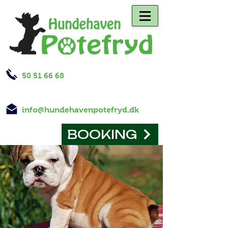
50 51 66 68
info@hundehavenpotefryd.dk
BOOKING