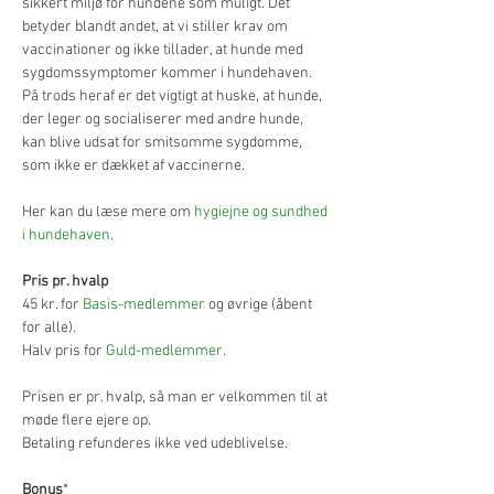
sikkert miljø for hundene som muligt. Det 
betyder blandt andet, at vi stiller krav om 
vaccinationer og ikke tillader, at hunde med 
sygdomssymptomer kommer i hundehaven. 
På trods heraf er det vigtigt at huske, at hunde, 
der leger og socialiserer med andre hunde, 
kan blive udsat for smitsomme sygdomme, 
som ikke er dækket af vaccinerne.
Her kan du læse mere om 
hygiejne og sundhed 
i hundehaven
.
Pris pr. hvalp
45 kr. for 
Basis-medlemmer
 og øvrige (åbent 
for alle).
Halv pris for 
Guld-medlemmer
.
Prisen er pr. hvalp, så man er velkommen til at 
møde flere ejere op.
Betaling refunderes ikke ved udeblivelse.
Bonus
*