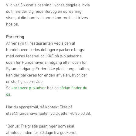
Vi giver 3 x gratis pasning i vores dagpleje, hvis 
du tilmelder dig nedenfor, og en screening 
viser, at din hund vil kunne komme til at trives 
hos os.
Parkering
Af hensyn til restauranten ved siden af 
hundehaven bedes deltagere parkere langs 
med vores legehal og IKKE på p-pladserne 
uden for Hundehavens indgang eller uden for 
Sylans indgang. Er der ikke plads langs hallen, 
kan der parkeres for enden af vejen, hvor der 
er stort grusområde.
Se 
kort over p-pladser
 her og 
sådan finder du 
os
.
Har du spørgsmål, så kontakt Else på 
else@hundehavenpotefryd.dk eller 40 85 50 38.
*Bonus: Tre gratis pasninger som skal 
afholdes inden for 30 dage fra godkendt 