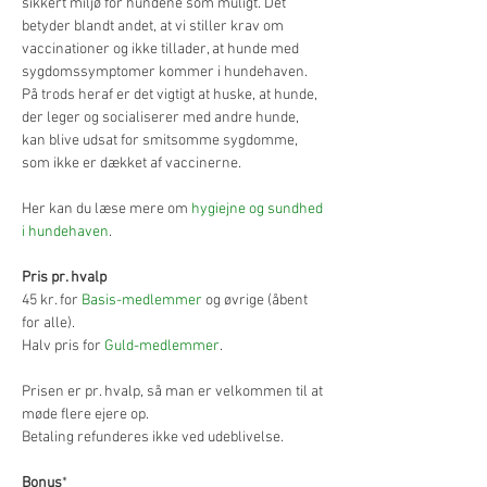
sikkert miljø for hundene som muligt. Det 
betyder blandt andet, at vi stiller krav om 
vaccinationer og ikke tillader, at hunde med 
sygdomssymptomer kommer i hundehaven. 
På trods heraf er det vigtigt at huske, at hunde, 
der leger og socialiserer med andre hunde, 
kan blive udsat for smitsomme sygdomme, 
som ikke er dækket af vaccinerne.
Her kan du læse mere om 
hygiejne og sundhed 
i hundehaven
.
Pris pr. hvalp
45 kr. for 
Basis-medlemmer
 og øvrige (åbent 
for alle).
Halv pris for 
Guld-medlemmer
.
Prisen er pr. hvalp, så man er velkommen til at 
møde flere ejere op.
Betaling refunderes ikke ved udeblivelse.
Bonus
*