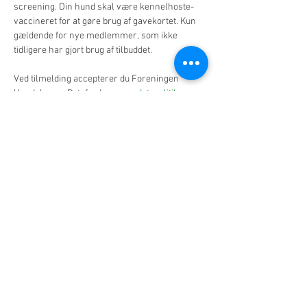
screening. Din hund skal være kennelhoste-
vaccineret for at gøre brug af gavekortet. Kun 
gældende for nye medlemmer, som ikke 
tidligere har gjort brug af tilbuddet.
​Ved tilmelding accepterer du Foreningen 
Hundehaven Potefryds 
persondatapolitik
.
Billetter
Sale ended
Ticket type
Standard
More info
Price
DKK 45.00
+DKK 1.13 ticket service fee