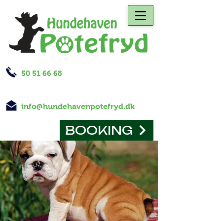
50 51 66 68
info@hundehavenpotefryd.dk
BOOKING