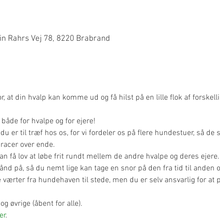
0
n Rahrs Vej 78, 8220 Brabrand
, at din hvalp kan komme ud og få hilst på en lille flok af forskell
t både for hvalpe og for ejere!
du er til træf hos os, for vi fordeler os på flere hundestuer, så de 
racer over ende.
an få lov at løbe frit rundt mellem de andre hvalpe og deres ejere.
bånd på, så du nemt lige kan tage en snor på den fra tid til anden
re værter fra hundehaven til stede, men du er selv ansvarlig for at 
 og øvrige (åbent for alle).
er
.