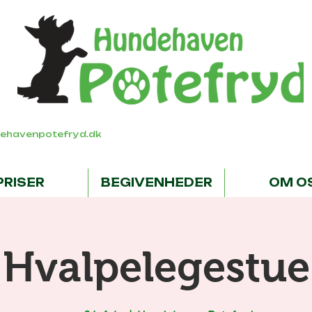
ehavenpotefryd.dk
PRISER
BEGIVENHEDER
OM O
Hvalpelegestue