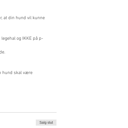
r, at din hund vil kunne 
 legehal og IKKE på p-
de.
n hund skal være 
Salg slut