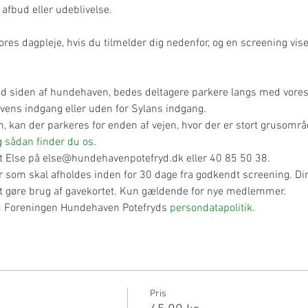
afbud eller udeblivelse.
vores dagpleje, hvis du tilmelder dig nedenfor, og en screening vise
ed siden af hundehaven, bedes deltagere parkere langs med vores
ens indgang eller uden for Sylans indgang.
n, kan der parkeres for enden af vejen, hvor der er stort grusområ
g 
sådan finder du os
.
t Else på else@hundehavenpotefryd.dk eller 40 85 50 38.
r som skal afholdes inden for 30 dage fra godkendt screening. Di
at gøre brug af gavekortet. Kun gældende for nye medlemmer.
du Foreningen Hundehaven Potefryds 
persondatapolitik
.
Pris