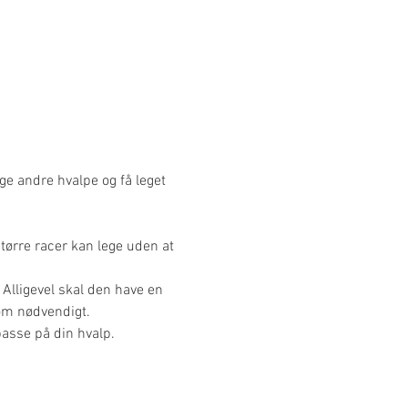
ige andre hvalpe og få leget 
større racer kan lege uden at 
 Alligevel skal den have en 
 om nødvendigt.
passe på din hvalp.