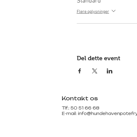
Standard
Flere oplysninger
Del dette event
Kontakt os
Tlf.: 50 51 66 68
E-mail:
info@hundehavenpotefry