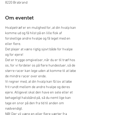
8220 Brabrand
Om eventet
Hvalpetræf er en mulighed for, at din hvalp kan 
komme ud og få hilst på en lille flok af 
forskellige andre hvalpe og få leget med en 
eller flere.
Det plejer at være rigtig sjovt både for hvalpe 
og for ejere!
Det er trygge omgivelser, når du er til træf hos 
os, for vi fordeler os på flere hundestuer, så de 
større racer kan lege uden at komme til at løbe 
de mindre racer over ende.
Vi regner med, at din hvalp kan få lov at løbe 
frit rundt mellem de andre hvalpe og deres 
ejere. Alligevel skal den have en sele eller et 
behageligt halsbånd på, så du nemt lige kan 
tage en snor på den fra tid til anden om 
nødvendigt.
NB! Der vil være en eller flere værter fra 