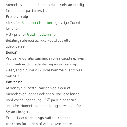
hundehaven til stede, men du er selv ansvarlig 
for at passe på din hvalp.
Pris pr. hvalp
45 kr. for 
Basis-medlemmer
 og øvrige (åbent 
for alle).
Halv pris for 
Guld-medlemmer
.
Betaling refunderes ikke ved afbud eller 
udeblivelse.
Bonus
*
Vi giver 4 x gratis pasning i vores dagpleje, hvis 
du tilmelder dig nedenfor, og en screening 
viser, at din hund vil kunne komme til at trives 
hos os.*
Parkering
Af hensyn til restauranten ved siden af 
hundehaven, bedes deltagere parkere langs 
med vores legehal og IKKE på p-pladserne 
uden for Hundehavens indgang eller uden for 
Sylans indgang.
Er der ikke plads langs hallen, kan der 
parkeres for enden af vejen, hvor der er stort 