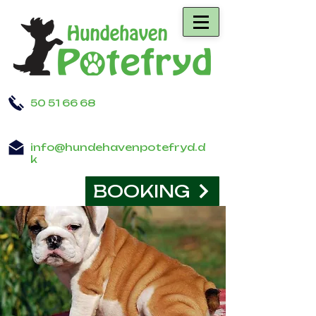
50 51 66 68
info@hundehavenpotefryd.d
k
BOOKING