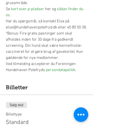
grusområde.
Se 
kort over p-pladser
 her og 
sådan finder du 
os
.
Har du spørgsmål, så kontakt Else på 
else@hundehavenpotefryd.dk eller 40 85 50 38.
*Bonus: Fire gratis pasninger som skal 
afholdes inden for 30 dage fra godkendt 
screening. Din hund skal være kennelhoste-
vaccineret for at gøre brug af gavekortet. Kun 
gældende for nye medlemmer.
​Ved tilmelding accepterer du Foreningen 
Hundehaven Potefryds 
persondatapolitik
.
Billetter
Salg slut
Billettype
Standard