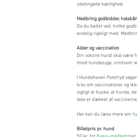
ubetingede kærlighed.
Medbring godbidder, halsbån
Da du bedst ved, hvilke godb
endelig rigeligt med. Medbri
Alder og vaccination
Din voksne hund skal være fu
(mod hundesyge, smitsom lev
I Hundehaven Potefryd søger v
krav om vaccinationer og ik
vigtigt at huske, at hunde,
ikke er dækket af vaccinerne
Her kan du læse mere om 
hy
Billetpris pr. hund
50 kr. for 
Basis-medlemmer