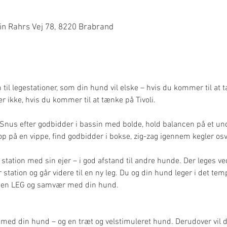
0
n Rahrs Vej 78, 8220 Brabrand
 til legestationer, som din hund vil elske – hvis du kommer til at 
er ikke, hvis du kommer til at tænke på Tivoli.
Snus efter godbidder i bassin med bolde, hold balancen på et und
p på en vippe, find godbidder i bokse, zig-zag igennem kegler osv.
station med sin ejer – i god afstand til andre hunde. Der leges ved
r station og går videre til en ny leg. Du og din hund leger i det tem
, men LEG og samvær med din hund.
 med din hund – og en træt og velstimuleret hund. Derudover vil 