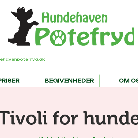
ehavenpotefryd.dk
PRISER
BEGIVENHEDER
OM O
Tivoli for hund