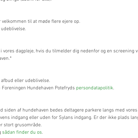
r velkommen til at møde flere ejere op.
 udeblivelse.
g i vores dagpleje, hvis du tilmelder dig nedenfor og en screening v
aven.*
afbud eller udeblivelse.
u Foreningen Hundehaven Potefryds 
persondatapolitik
.
ved siden af hundehaven bedes deltagere parkere langs med vores 
ns indgang eller uden for Sylans indgang. Er der ikke plads lang
er stort grusområde.
g 
sådan finder du os
.