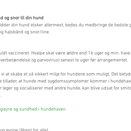
d og snor til din hund
idder din hund elsker allermest, bedes du medbringe de bedste go
ng halsbånd og snor/line.
ldt vaccineret. Hvalpe skal være ældre end 16 uger og min. have 
erbetændelse og parvovirus) senest to uger før arrangementet.
i at skabe et så sikkert miljø for hundene som muligt. Det betyder 
ke tillader, at hunde med sygdomssymptomer kommer i hundehaven
 der leger og socialiserer med andre hunde, kan blive udsat for 
.
giejne og sundhed i hundehaven
.
 og øvrige (åbent for alle).